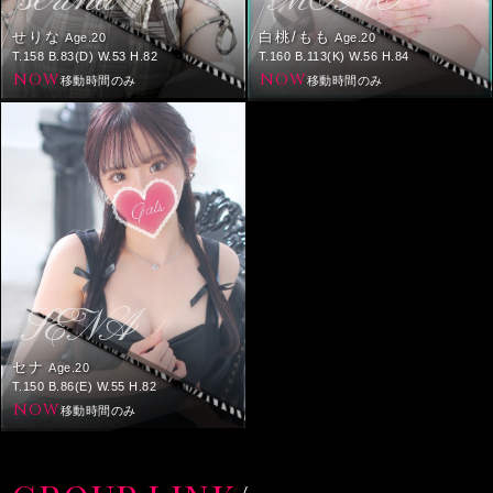
せりな
白桃/もも
Age.20
Age.20
T.158 B.83(D) W.53 H.82
T.160 B.113(K) W.56 H.84
NOW
NOW
移動時間のみ
移動時間のみ
SENA
セナ
Age.20
T.150 B.86(E) W.55 H.82
NOW
移動時間のみ