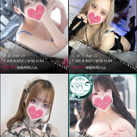
AO
Juri
あお
じゅり
Age.19
Age.22
T.158 B.83(C) W.56 H.84
T.165 B.89(F) W.55 H.84
NOW
NOW
移動時間のみ
移動時間のみ
serina
MOMO