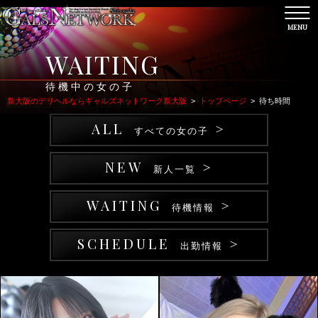
MENU
CL
WAITING
待機中の女の子
新大阪のデリヘルならギャルズネットワーク新大阪
>
トップページ
>
待ち時間
ALL
>
すべての女の子
NEW
>
新人一覧
WAITING
>
待機情報
SCHEDULE
>
出勤情報