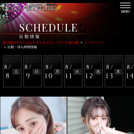
MENU
CL
SCHEDULE
出勤情報
新大阪のデリヘルならギャルズネットワーク新大阪
>
トップページ
>
出勤・待ち時間情報
8/
8/
8/
8/
8/
8/
8
土
日
月
火
水
木
8
9
10
11
12
13
1