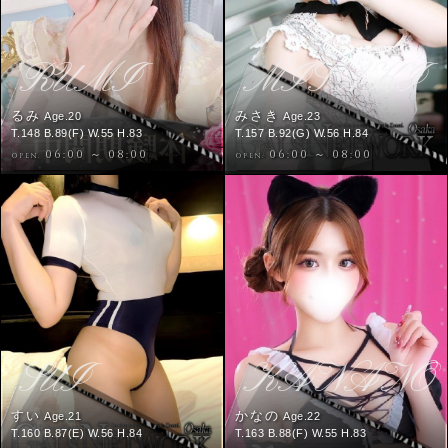
RUMI
MISAKI
るみ
みさき
Age.20
Age.23
T.148 B.89(F) W.55 H.83
T.157 B.92(G) W.56 H.84
06:00 ～ 08:00
06:00 ～ 08:00
OPEN.
OPEN.
SUI
KANANO
すい
かなの
Age.21
Age.22
T.160 B.87(E) W.56 H.84
T.163 B.88(F) W.55 H.83