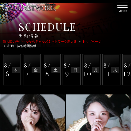
MENU
CL
SCHEDULE
出勤情報
新大阪のデリヘルならギャルズネットワーク新大阪
>
トップページ
>
出勤・待ち時間情報
8/
8/
8/
8/
8/
8/
8
木
金
土
日
月
火
6
7
8
9
10
11
1