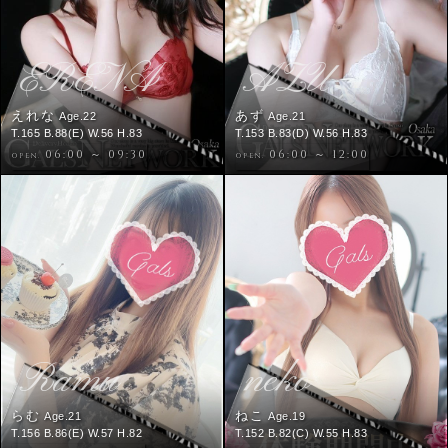
ERENA
AZU
えれな
あず
Age.22
Age.21
T.165 B.88(E) W.56 H.83
T.153 B.83(D) W.56 H.83
06:00 ～ 09:30
06:00 ～ 12:00
OPEN.
OPEN.
Ramu
neko
らむ
ねこ
Age.21
Age.19
T.156 B.86(E) W.57 H.82
T.152 B.82(C) W.55 H.83