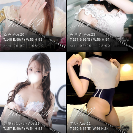
RUMI
MISAKI
るみ
みさき
Age.20
Age.23
T.148 B.89(F) W.55 H.83
T.157 B.92(G) W.56 H.84
06:00 ～ 08:00
06:00 ～ 08:00
OPEN.
OPEN.
REIKA
SUI
麗華/れいか
すい
Age.23
Age.21
T.157 B.89(F) W.54 H.83
T.160 B.87(E) W.56 H.84