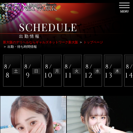
MENU
CL
SCHEDULE
出勤情報
新大阪のデリヘルならギャルズネットワーク新大阪
>
トップページ
>
出勤・待ち時間情報
8/
8/
8/
8/
8/
8/
8
土
日
月
火
水
木
8
9
10
11
12
13
1