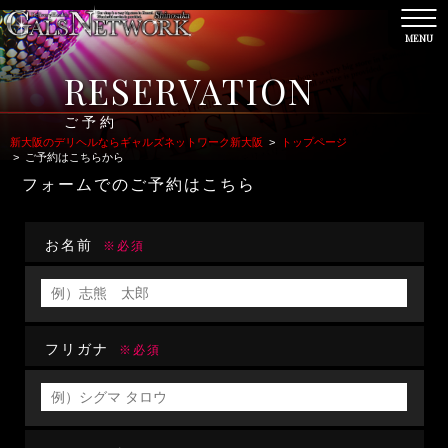
MENU
CL
RESERVATION
ご予約
新大阪のデリヘルならギャルズネットワーク新大阪
>
トップページ
>
ご予約はこちらから
フォームでのご予約はこちら
お名前
※必須
フリガナ
※必須